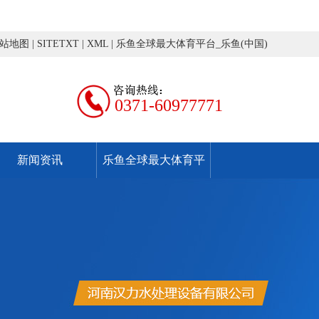
站地图
|
SITETXT
|
XML
|
乐鱼全球最大体育平台_乐鱼(中国)
0371-60977771
新闻资讯
乐鱼全球最大体育平
台_乐鱼(中国)