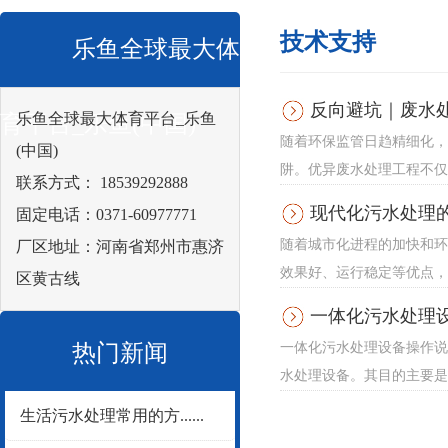
技术支持
乐鱼全球最大体
反向避坑｜废水
乐鱼全球最大体育平台_乐鱼
育平台_乐鱼(中国)
随着环保监管日趋精细化，
(中国)
阱。优异废水处理工程不仅
联系方式： 18539292888
现代化污水处理
固定电话：0371-60977771
随着城市化进程的加快和环
厂区地址：河南省郑州市惠济
效果好、运行稳定等优点，
区黄古线
一体化污水处理
热门新闻
一体化污水处理设备操作说
水处理设备。其目的主要是
生活污水处理常用的方......