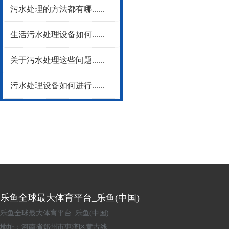
污水处理的方法都有哪......
生活污水处理设备如何......
关于污水处理这些问题......
污水处理设备如何进行......
乐鱼全球最大体育平台_乐鱼(中国)
乐鱼全球最大体育平台_乐鱼(中国)
地址：河南省郑州市惠济区黄古线