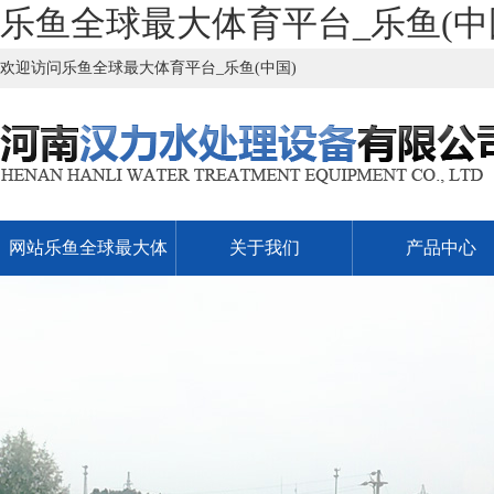
乐鱼全球最大体育平台_乐鱼(中
欢迎访问乐鱼全球最大体育平台_乐鱼(中国)
网站乐鱼全球最大体
关于我们
产品中心
育平台_乐鱼(中国)