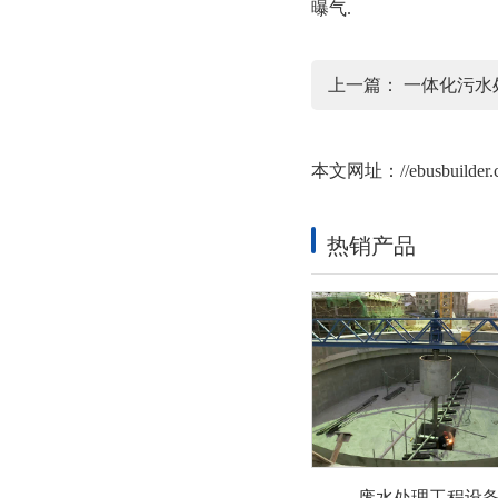
曝气.
上一篇：
一体化污水
本文网址：
//ebusbuilder
热销产品
废水处理工程设