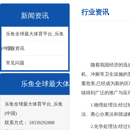
行业资讯
新闻资讯
乐鱼全球最大体育平台_乐鱼
(中国)
行业资讯
常见问题
随着我国经济的迅速发
机、冲厕等卫生设施的
乐鱼全球最大体
重危害,已经成为新的
续得到广泛的推广与应用
乐鱼全球最大体育平台_乐鱼
育平台_乐鱼(中国)
1.物理处理法:经过
(中国)
法、离心分离法和筛滤
联系方式： 18539292888
2.化学处理法:经过