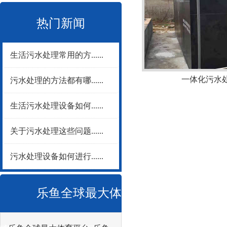
热门新闻
生活污水处理常用的方......
一体化污水
污水处理的方法都有哪......
生活污水处理设备如何......
关于污水处理这些问题......
污水处理设备如何进行......
乐鱼全球最大体