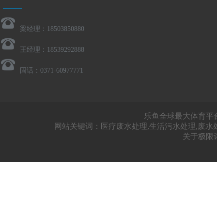
梁经理：18503850880
王经理：18539292888
固话：0371-60977771
乐鱼全球最大体育平台_
网站关键词：医疗废水处理,生活污水处理,废水
关于极限