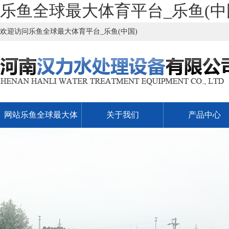
乐鱼全球最大体育平台_乐鱼(中
欢迎访问乐鱼全球最大体育平台_乐鱼(中国)
网站乐鱼全球最大体
关于我们
产品中心
乐鱼全球最大体
育平台_乐鱼(中国)
台_乐鱼(中国
气浮机
潜水搅拌机
污水处理设备配
污水沉淀池