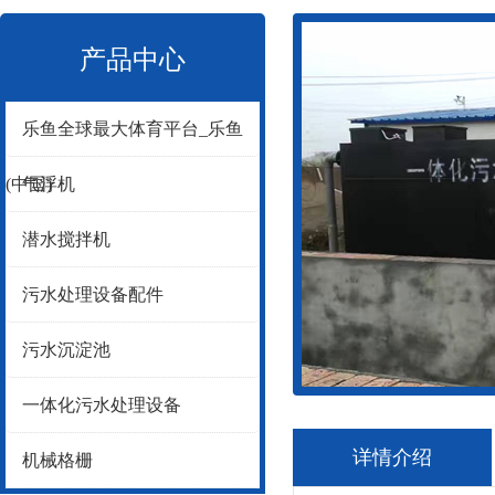
产品中心
乐鱼全球最大体育平台_乐鱼
(中国)
气浮机
潜水搅拌机
污水处理设备配件
污水沉淀池
一体化污水处理设备
详情介绍
机械格栅