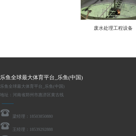
废水处理工程设备
乐鱼全球最大体育平台_乐鱼(中国)
乐鱼全球最大体育平台_乐鱼(中国)
地址：河南省郑州市惠济区黄古线
梁经理：18503850880
王经理：18539292888