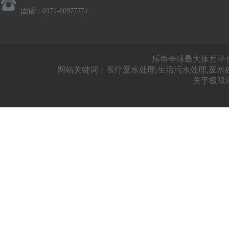
固话：0371-60977771
乐鱼全球最大体育平台_
网站关键词：医疗废水处理,生活污水处理,废水
关于极限