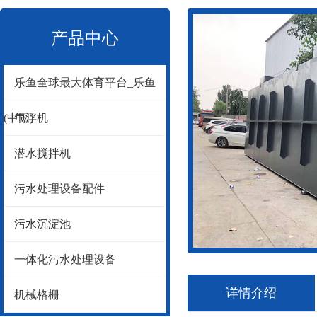
产品中心
乐鱼全球最大体育平台_乐鱼
(中国)
气浮机
潜水搅拌机
污水处理设备配件
污水沉淀池
一体化污水处理设备
详情介绍
机械格栅