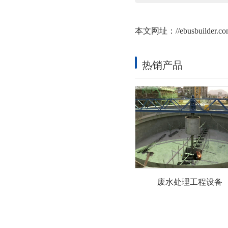
本文网址：
//ebusbuilder.c
热销产品
废水处理工程设备