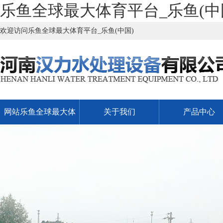
乐鱼全球最大体育平台_乐鱼(中
欢迎访问乐鱼全球最大体育平台_乐鱼(中国)
网站乐鱼全球最大体
关于我们
产品中心
乐鱼全球最大体
育平台_乐鱼(中国)
台_乐鱼(中国
气浮机
潜水搅拌机
污水处理设备配
污水沉淀池