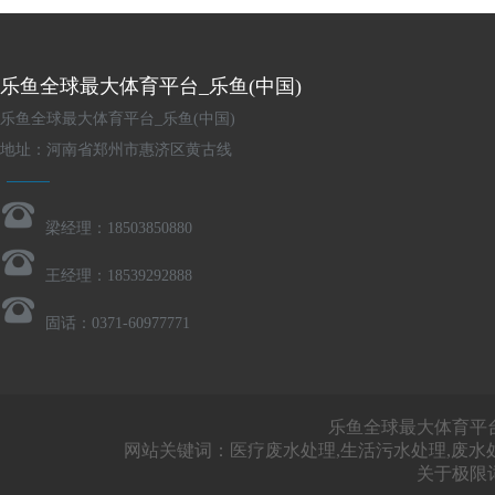
乐鱼全球最大体育平台_乐鱼(中国)
乐鱼全球最大体育平台_乐鱼(中国)
地址：河南省郑州市惠济区黄古线
梁经理：18503850880
王经理：18539292888
固话：0371-60977771
乐鱼全球最大体育平台_
网站关键词：医疗废水处理,生活污水处理,废水
关于极限