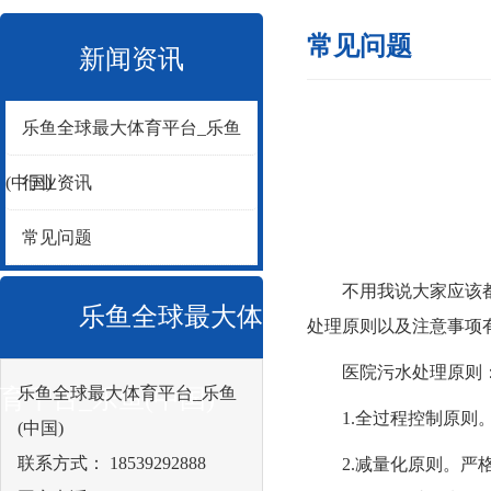
常见问题
新闻资讯
乐鱼全球最大体育平台_乐鱼
(中国)
行业资讯
常见问题
不用我说大家应该都知
乐鱼全球最大体
处理原则以及注意事项
医院污水处理原则
乐鱼全球最大体育平台_乐鱼
育平台_乐鱼(中国)
1.全过程控制原则。
(中国)
联系方式： 18539292888
2.减量化原则。严格