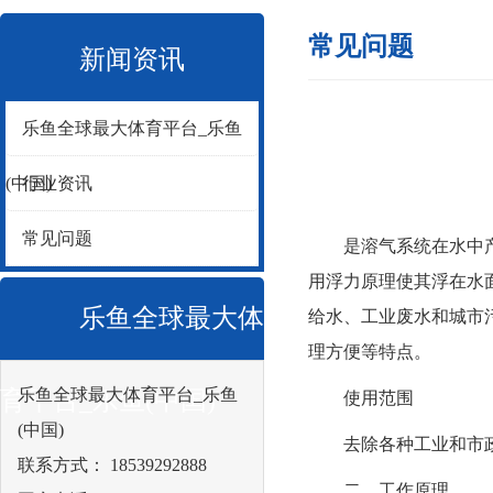
常见问题
新闻资讯
乐鱼全球最大体育平台_乐鱼
(中国)
行业资讯
常见问题
是溶气系统在水中产生
用浮力原理使其浮在水
乐鱼全球最大体
给水、工业废水和城市
理方便等特点。
乐鱼全球最大体育平台_乐鱼
育平台_乐鱼(中国)
使用范围
(中国)
去除各种工业和市政污
联系方式： 18539292888
二、工作原理