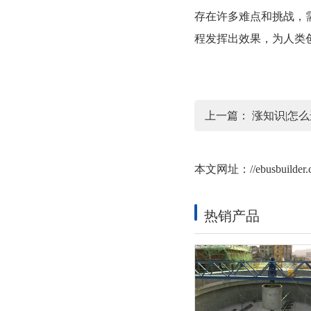
存在许多难点和挑战，
程发挥出效果，为人类
上一篇：
涨知识|怎
本文网址：
//ebusbuilder
热销产品