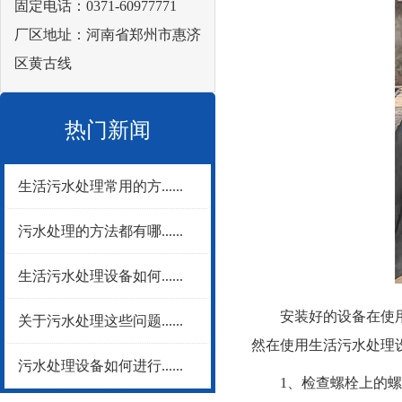
固定电话：0371-60977771
厂区地址：河南省郑州市惠济
区黄古线
热门新闻
生活污水处理常用的方......
污水处理的方法都有哪......
生活污水处理设备如何......
安装好的设备在使用前
关于污水处理这些问题......
然在使用生活污水处理
污水处理设备如何进行......
1、检查螺栓上的螺帽