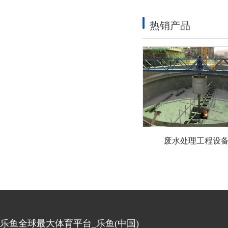
热销产品
废水处理工程设
乐鱼全球最大体育平台_乐鱼(中国)