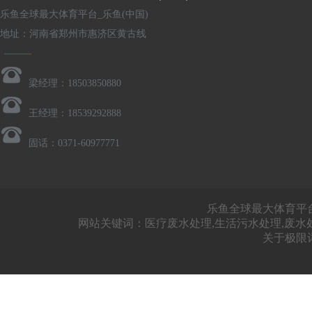
乐鱼全球最大体育平台_乐鱼(中国)
地址：河南省郑州市惠济区黄古线
梁经理：18503850880
王经理：18539292888
固话：0371-60977771
乐鱼全球最大体育平台_
网站关键词：医疗废水处理,生活污水处理,废水
关于极限