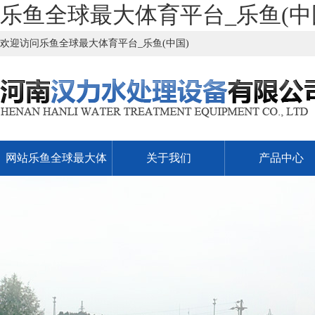
乐鱼全球最大体育平台_乐鱼(中
欢迎访问乐鱼全球最大体育平台_乐鱼(中国)
网站乐鱼全球最大体
关于我们
产品中心
育平台_乐鱼(中国)