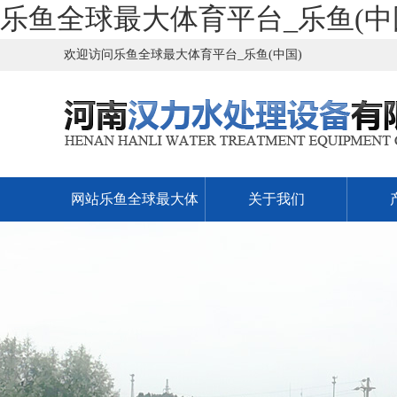
乐鱼全球最大体育平台_乐鱼(中
欢迎访问乐鱼全球最大体育平台_乐鱼(中国)
网站乐鱼全球最大体
关于我们
乐鱼全
育平台_乐鱼(中国)
台_
潜
污水
污