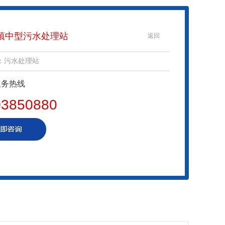
镇中型污水处理站
返回
：污水处理站
服务热线
03850880