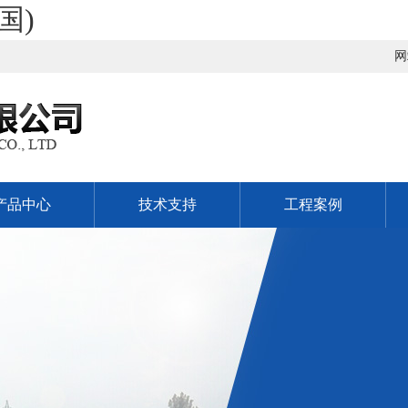
国)
网
产品中心
技术支持
工程案例