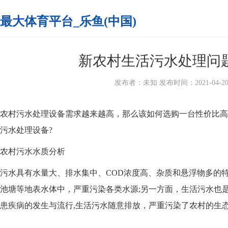
最大体育平台_乐鱼(中国)
新农村生活污水处理问
发布者：未知 发布时间：2021-04-20 1
村污水处理设备需求越来越高，那么该如何选购一台性价比高
污水处理设备?
村污水水质分析
水具有水量大、排水集中、COD浓度高、杂质和悬浮物多的特
池塘等地表水体中，严重污染各类水源;另一方面，生活污水也
患疾病的发生与流行,生活污水随意排放，严重污染了农村的生