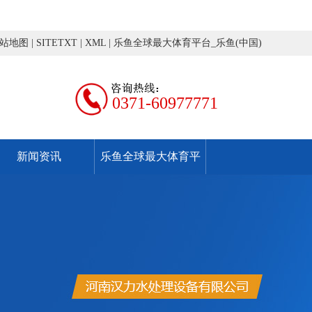
站地图
|
SITETXT
|
XML
|
乐鱼全球最大体育平台_乐鱼(中国)
0371-60977771
新闻资讯
乐鱼全球最大体育平
台_乐鱼(中国)