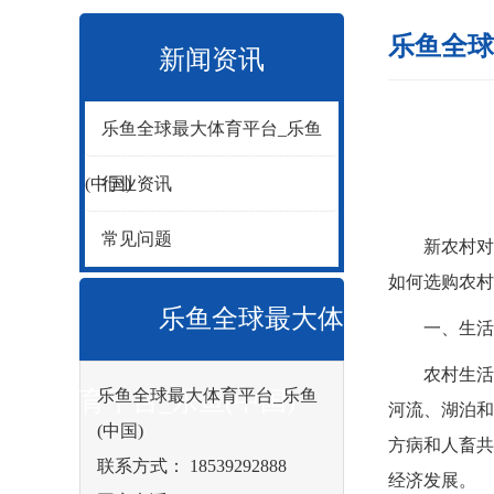
乐鱼全球
新闻资讯
乐鱼全球最大体育平台_乐鱼
(中国)
行业资讯
常见问题
新农村对农
如何选购农村
乐鱼全球最大体
一、生活农
农村生活污
乐鱼全球最大体育平台_乐鱼
育平台_乐鱼(中国)
河流、湖泊和
(中国)
方病和人畜共
联系方式： 18539292888
经济发展。