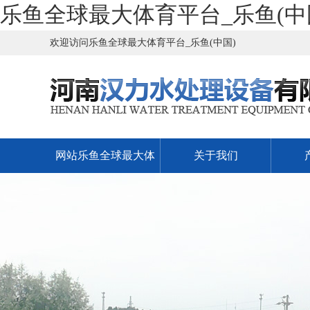
乐鱼全球最大体育平台_乐鱼(中
欢迎访问乐鱼全球最大体育平台_乐鱼(中国)
网站乐鱼全球最大体
关于我们
育平台_乐鱼(中国)