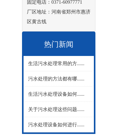
固定电话：0371-60977771
厂区地址：河南省郑州市惠济
区黄古线
热门新闻
生活污水处理常用的方......
污水处理的方法都有哪......
生活污水处理设备如何......
关于污水处理这些问题......
污水处理设备如何进行......