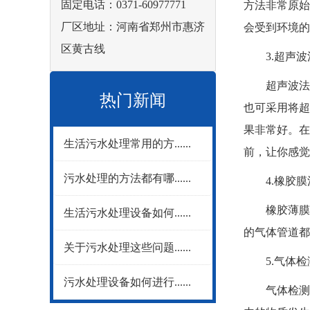
固定电话：0371-60977771
方法非常原始
厂区地址：河南省郑州市惠济
会受到环境的
区黄古线
3.超声波
超声波法是
热门新闻
也可采用将超
果非常好。在
生活污水处理常用的方......
前，让你感觉
污水处理的方法都有哪......
4.橡胶膜
橡胶薄膜法
生活污水处理设备如何......
的气体管道都
关于污水处理这些问题......
5.气体检
污水处理设备如何进行......
气体检测法