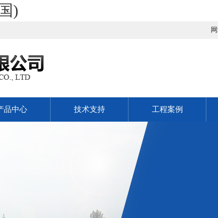
国)
网
产品中心
技术支持
工程案例