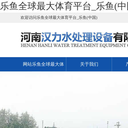
乐鱼全球最大体育平台_乐鱼(中
欢迎访问乐鱼全球最大体育平台_乐鱼(中国)
网站乐鱼全球最大体
关于我们
育平台_乐鱼(中国)