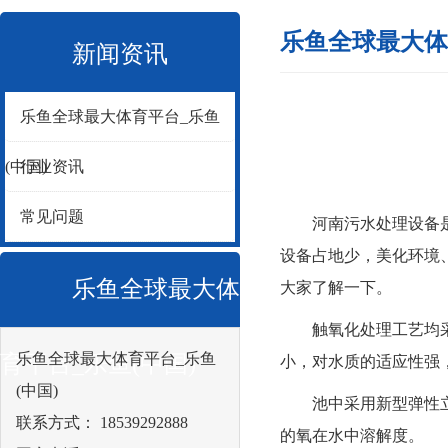
乐鱼全球最大体
新闻资讯
乐鱼全球最大体育平台_乐鱼
(中国)
行业资讯
常见问题
河南污水处理设备是将
设备占地少，美化环境
乐鱼全球最大体
大家了解一下。
触氧化处理工艺均采用
乐鱼全球最大体育平台_乐鱼
育平台_乐鱼(中国)
小，对水质的适应性强
(中国)
池中采用新型弹性立体
联系方式： 18539292888
的氧在水中溶解度。