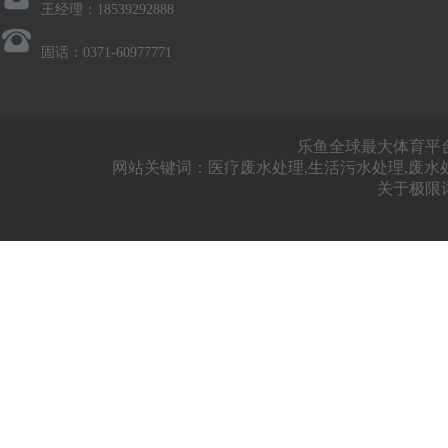
王经理：18539292888
固话：0371-60977771
乐鱼全球最大体育平台_
网站关键词：医疗废水处理,生活污水处理,废水
关于极限