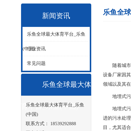
乐鱼全球
新闻资讯
乐鱼全球最大体育平台_乐鱼
(中国)
行业资讯
常见问题
随着城市化
设备厂家
因其
乐鱼全球最大体
领域以及其在
地埋式污水
乐鱼全球最大体育平台_乐鱼
育平台_乐鱼(中国)
地埋式污水
(中国)
进的污水处理
联系方式： 18539292888
目，尤其适合