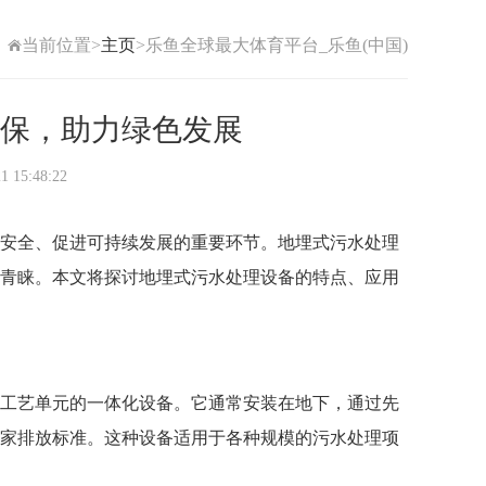
当前位置>
主页
>乐鱼全球最大体育平台_乐鱼(中国)
保，助力绿色发展
5:48:22
安全、促进可持续发展的重要环节。
地埋式污水处理
青睐。本文将探讨地埋式污水处理设备的特点、应用
工艺单元的一体化设备。它通常安装在地下，通过先
家排放标准。这种设备适用于各种规模的污水处理项