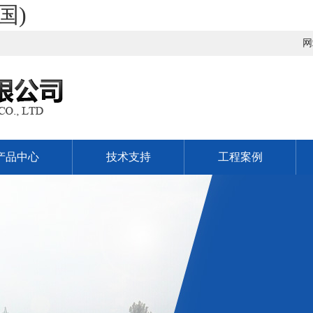
国)
网
产品中心
技术支持
工程案例