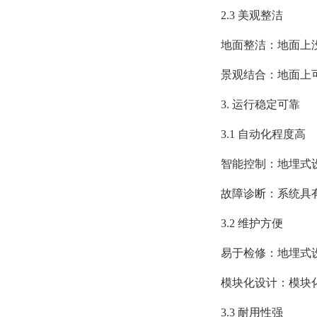
2.3 美观整洁
地面整洁：地面上没
景观结合：地面上可
3. 运行稳定可靠
3.1 自动化程度高
智能控制：地埋式设备
故障诊断：系统具有
3.2 维护方便
易于检修：地埋式设
模块化设计：模块化
3.3 耐用性强