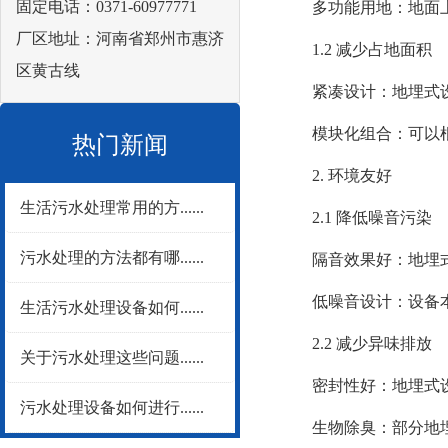
固定电话：0371-60977771
多功能用地：地面上
厂区地址：河南省郑州市惠济
1.2 减少占地面积
区黄古线
紧凑设计：地埋式设
模块化组合：可以根
热门新闻
2. 环境友好
生活污水处理常用的方......
2.1 降低噪音污染
污水处理的方法都有哪......
隔音效果好：地埋式设
低噪音设计：设备本
生活污水处理设备如何......
2.2 减少异味排放
关于污水处理这些问题......
密封性好：地埋式设
污水处理设备如何进行......
生物除臭：部分地埋