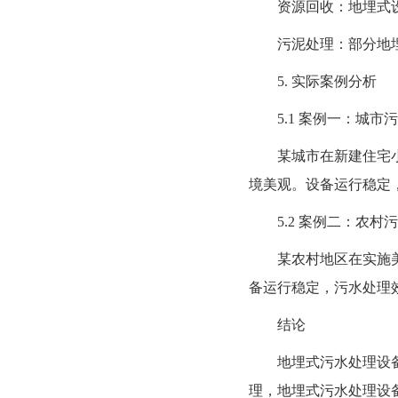
资源回收：地埋式设
污泥处理：部分地埋
5. 实际案例分析
5.1 案例一：城市
某城市在新建住宅小区
境美观。设备运行稳定
5.2 案例二：农村
某农村地区在实施美丽
备运行稳定，污水处理
结论
地埋式污水处理设备在
理，地埋式污水处理设