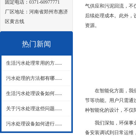
固定电话：0371-60977771
气供应和污泥回流，不
厂区地址：河南省郑州市惠济
后续处理成本。此外，
区黄古线
资源。
热门新闻
生活污水处理常用的方......
污水处理的方法都有哪......
在智能化方面，我们的
生活污水处理设备如何......
节等功能。用户只需通
关于污水处理这些问题......
种智能化的设计，不仅
我们深知，环保事业是
污水处理设备如何进行......
备安装调试到日常运维