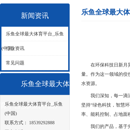
乐鱼全球最大体
新闻资讯
乐鱼全球最大体育平台_乐鱼
(中国)
行业资讯
常见问题
在环保科技日新月异
量。作为这一领域的佼
乐鱼全球最大体
水资源。
我们深知，每一滴清水
乐鱼全球最大体育平台_乐鱼
育平台_乐鱼(中国)
坚持“绿色科技，智慧
(中国)
率、能耗控制、占地面
联系方式： 18539292888
我们的产品，基于先进