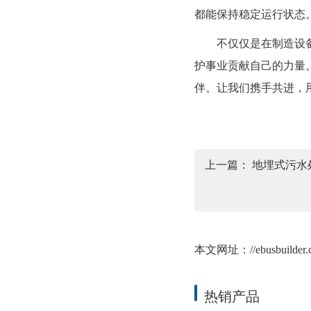
都能保持稳定运行状态
不仅仅是在制造设备，
护事业贡献自己的力量
伴。让我们携手共进，
上一篇：
地埋式污水
本文网址：
//ebusbuilder
热销产品