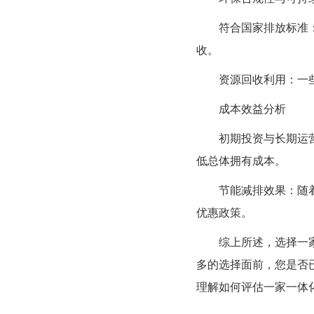
符合国家排放标准：确
收。
资源回收利用：一些设
成本效益分析
初期投资与长期运营成
低总体拥有成本。
节能减排效果：随着环
优惠政策。
综上所述，选择一家合
多的选择面前，您是否
理解如何评估一家一体