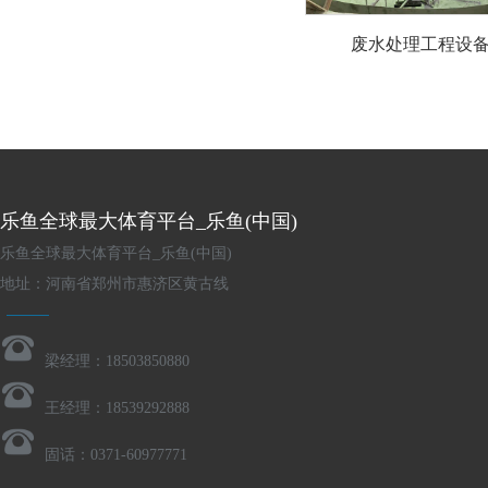
废水处理工程设
乐鱼全球最大体育平台_乐鱼(中国)
乐鱼全球最大体育平台_乐鱼(中国)
地址：河南省郑州市惠济区黄古线
梁经理：18503850880
王经理：18539292888
固话：0371-60977771