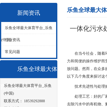
乐鱼全球最大体
新闻资讯
一体化污水
乐鱼全球最大体育平台_乐鱼
(中国)
行业资讯
常见问题
在当今社会，随着环
力和简便的操作维护而
乐鱼全球最大体
放问题。然而，在众多
以下几个角度来探讨这
乐鱼全球最大体育平台_乐鱼
育平台_乐鱼(中国)
技术先进性与处理
(中国)
处理工艺：好的厂家通
联系方式： 18539292888
去除污水中的有机物、