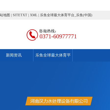
站地图
|
SITETXT
|
XML
|
乐鱼全球最大体育平台_乐鱼(中国)
0371-60977771
新闻资讯
乐鱼全球最大体育平
台_乐鱼(中国)