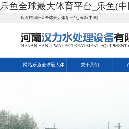
乐鱼全球最大体育平台_乐鱼(中
欢迎访问乐鱼全球最大体育平台_乐鱼(中国)
网站乐鱼全球最大体
关于我们
育平台_乐鱼(中国)