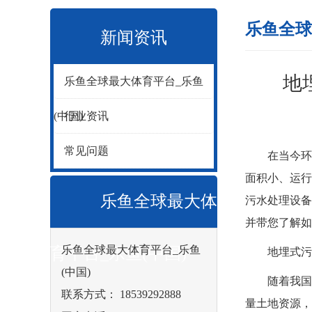
乐鱼全球
新闻资讯
地
乐鱼全球最大体育平台_乐鱼
(中国)
行业资讯
常见问题
在当今环境
面积小、运行
乐鱼全球最大体
污水处理设备
并带您了解如
乐鱼全球最大体育平台_乐鱼
育平台_乐鱼(中国)
地埋式污水
(中国)
随着我国城
联系方式： 18539292888
量土地资源，