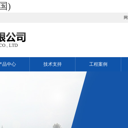
国)
网
产品中心
技术支持
工程案例