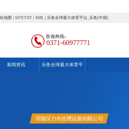
站地图
|
SITETXT
|
XML
|
乐鱼全球最大体育平台_乐鱼(中国)
0371-60977771
新闻资讯
乐鱼全球最大体育平
台_乐鱼(中国)