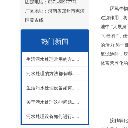
固定电话：0371-60977771
厌氧生物滤
厂区地址：河南省郑州市惠济
过滤作用，将
区黄古线
池中 “大展
“小部件”，
热门新闻
的活力;另一
氧滤池时，厌
生活污水处理常用的方......
体富营养化的
污水处理的方法都有哪......
生活污水处理设备如何......
关于污水处理这些问题......
污水处理设备如何进行......
接触氧化床