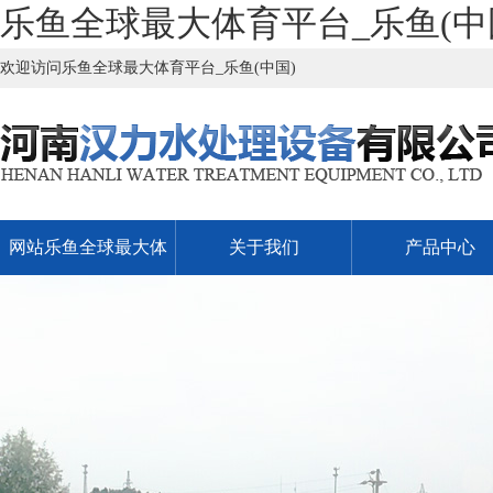
乐鱼全球最大体育平台_乐鱼(中
欢迎访问乐鱼全球最大体育平台_乐鱼(中国)
网站乐鱼全球最大体
关于我们
产品中心
育平台_乐鱼(中国)