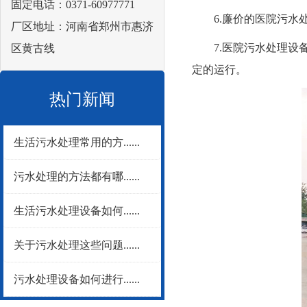
固定电话：0371-60977771
6.廉价的医院污水处
厂区地址：河南省郑州市惠济
7.医院污水处理设备
区黄古线
定的运行。
热门新闻
生活污水处理常用的方......
污水处理的方法都有哪......
生活污水处理设备如何......
关于污水处理这些问题......
污水处理设备如何进行......