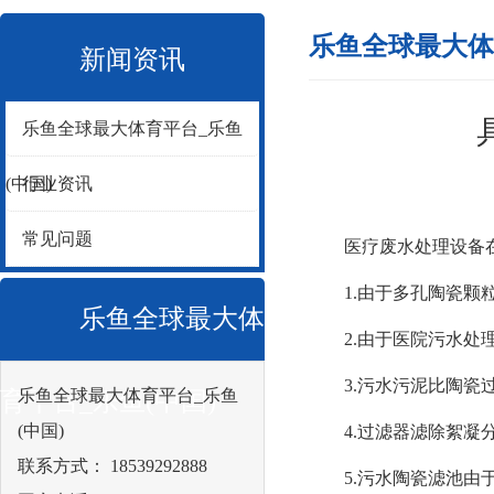
乐鱼全球最大体
新闻资讯
乐鱼全球最大体育平台_乐鱼
(中国)
行业资讯
常见问题
医疗废水处理
设备
1.由于多孔陶瓷颗粒
乐鱼全球最大体
2.由于医院污水处理
3.污水污泥比陶瓷过
乐鱼全球最大体育平台_乐鱼
育平台_乐鱼(中国)
(中国)
4.过滤器滤除絮凝分
联系方式： 18539292888
5.污水陶瓷滤池由于