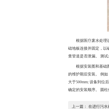
根据医疗废水处理设备
础地板连接并固定，以
查管道是否泄漏。 测
根据安装图和基础图，根
的维护期后安装。 例
大于500mm; 设备
确定的安装顺序。 圆
上一篇：
在进行污水