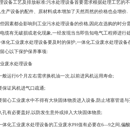
设备工艺及排放标准:污水处理设备首要需求根据处理工艺的不同
,生产设备的配件、原材料成本增加了天然而然的价格也会增价.
素都会影响到工业污水处理设备的价格,因此在选购的时分需求
电缆有无破损或老化现象,一经发现当当即告知电气工程师进行处
一体化工业废水处理设备要及时的保护,一体化工业废水处理设备
留心以下保护保养事项:
废水处理设备
运行6个月左右需求换机油一次,以前进风机运用寿命;
保证风机进气口疏通;
心工业废水中不得有大块固体物质进入设备,防止堵塞管道与孔
有必要盖好,以防发生意外或掉入大块固体物质;
化工业废水处理设备的工业废水PH值有必要在6—9之间,偏酸