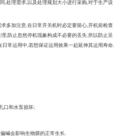
,处理需求,以及处理规划大小进行采购,对于生产设
多加注意.在日常开关机时必定要留心,开机前检查
理,防止忽然停机现象构成不必要的丢失.所以防止呈
在日常运用中,若想保证运用效果一起延伸其运用寿命.
口和水泵损坏;
偏碱会影响生物膜的正常生长.