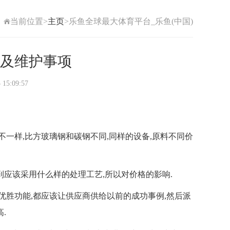
当前位置>
主页
>乐鱼全球最大体育平台_乐鱼(中国)
及维护事项
5:09:57
不一样,比方玻璃钢和碳钢不同,同样的设备,原料不同价
到应该采用什么样的处理工艺,所以对价格的影响.
胜功能,都应该让供应商供给以前的成功事例,然后派
.