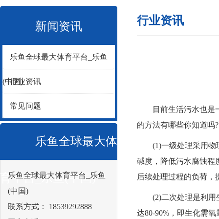
行业资讯
新闻资讯
乐鱼全球最大体育平台_乐鱼
(中国)
行业资讯
常见问题
目前生活污水也是一项
的方法有哪些你知道吗
乐鱼全球最大体
(1)一级处理采用物
碱度，降低污水腐蚀程度
乐鱼全球最大体育平台_乐鱼
育平台_乐鱼(中国)
后续处理过程的负荷，
(中国)
(2)二次处理是利用
联系方式： 18539292888
达80-90%，即生化