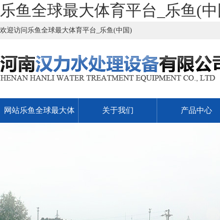
乐鱼全球最大体育平台_乐鱼(中
欢迎访问乐鱼全球最大体育平台_乐鱼(中国)
网站乐鱼全球最大体
关于我们
产品中心
育平台_乐鱼(中国)