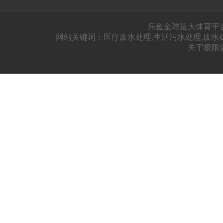
乐鱼全球最大体育平台_
网站关键词：医疗废水处理,生活污水处理,废水
关于极限