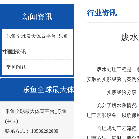
行业资讯
新闻资讯
废水
乐鱼全球最大体育平台_乐鱼
(中国)
行业资讯
常见问题
废水处理工程是一项技
安装的实践经验与案例
乐鱼全球最大体
一、实践经验分享
充分了解水质情况：在
乐鱼全球最大体育平台_乐鱼
育平台_乐鱼(中国)
理工艺和设备，以确保
(中国)
合理规划工艺流程：在
联系方式： 18539292888
理等方法。同时，要合