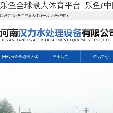
乐鱼全球最大体育平台_乐鱼(中
欢迎访问乐鱼全球最大体育平台_乐鱼(中国)
网站乐鱼全球最大体
关于我们
产品中心
育平台_乐鱼(中国)