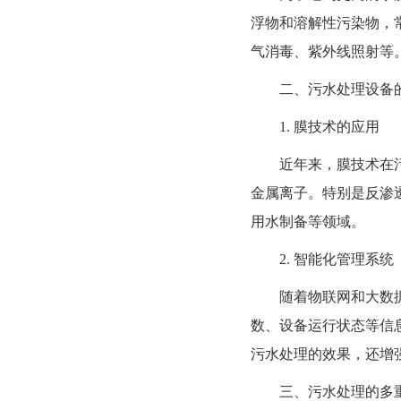
浮物和溶解性污染物，
气消毒、紫外线照射等
二、污水处理设备的
1. 膜技术的应用
近年来，膜技术在污水
金属离子。特别是反渗
用水制备等领域。
2. 智能化管理系统
随着物联网和大数据技
数、设备运行状态等信
污水处理的效果，还增
三、污水处理的多