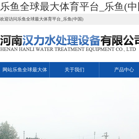
乐鱼全球最大体育平台_乐鱼(中
欢迎访问乐鱼全球最大体育平台_乐鱼(中国)
网站乐鱼全球最大体
关于我们
产品中心
育平台_乐鱼(中国)