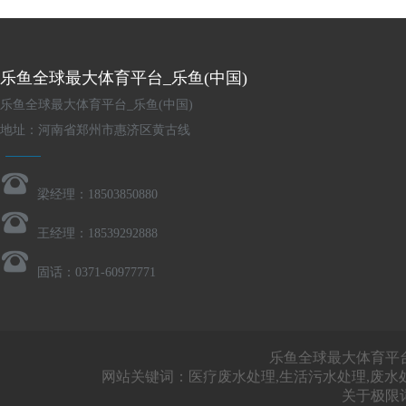
乐鱼全球最大体育平台_乐鱼(中国)
乐鱼全球最大体育平台_乐鱼(中国)
地址：河南省郑州市惠济区黄古线
梁经理：18503850880
王经理：18539292888
固话：0371-60977771
乐鱼全球最大体育平台_
网站关键词：医疗废水处理,生活污水处理,废水
关于极限