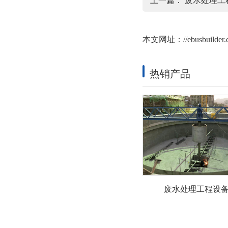
上一篇：
废水处理工
本文网址：
//ebusbuilder
热销产品
废水处理工程设