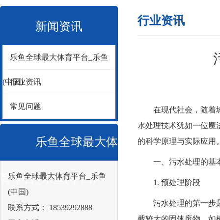
行业资讯
新闻资讯
乐鱼全球最大体育平台_乐鱼
(中国)
行业资讯
常见问题
在现代社会，随着城市
水处理技术犹如一位魔
乐鱼全球最大体
的科学原理与实际应用
一、污水处理的基
乐鱼全球最大体育平台_乐鱼
育平台_乐鱼(中国)
1. 预处理阶段
(中国)
污水处理的第一步是预
联系方式： 18539292888
截较大的固体废物，如