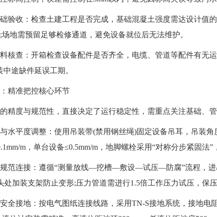
收：检查土建工程是否完成，基础混凝土强度需达设计值的80
;场地需预留足够检修通道，避免设备就位后无法维护。
核查：开箱检查设备配件是否齐全，电缆、管道等配件有无运输
装中途缺件延误工期。
精准把控核心环节
精度与规范性，直接决定了运行稳定性，需重点关注基础、管
平度调整：使用吊装带(禁用钢丝绳)固定设备吊耳，吊装角度
.1mm/m，单台设备≤0.5mm/m，地脚螺栓采用“对称分步紧固
连接：遵循“测量放线—挖槽—敷设—试压—防腐”流程，进/
弯头处加装支架防止变形;压力管道需进行1.5倍工作压力试压，保压
接地：按电气图纸连接线路，采用TN-S接地系统，接地电阻≤4