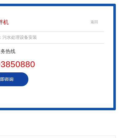
拌机
返回
：污水处理设备安装
服务热线
03850880