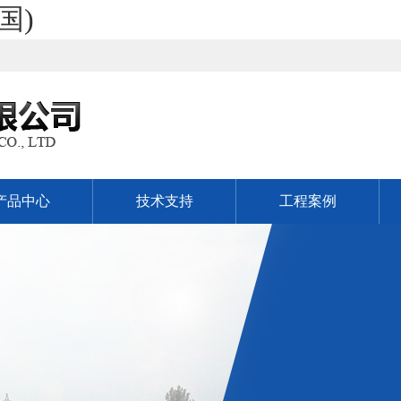
国)
产品中心
技术支持
工程案例
球最大体育平
乐
乐鱼(中国)
气浮机
水搅拌机
处理设备配件
水沉淀池