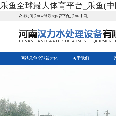
乐鱼全球最大体育平台_乐鱼(中
欢迎访问乐鱼全球最大体育平台_乐鱼(中国)
网站乐鱼全球最大体
关于我们
乐鱼全
育平台_乐鱼(中国)
台_
潜
污水
污