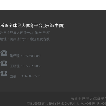
乐鱼全球最大体育平台_乐鱼(中国)
乐鱼全球最大体育平台_乐鱼(中国)
地址：河南省郑州市惠济区黄古线
梁经理：18503850880
王经理：18539292888
固话：0371-60977771
乐鱼全球最大体育平台_
网站关键词：医疗废水处理,生活污水处理,废水