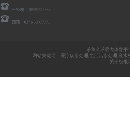
王经理：18539292888
固话：0371-60977771
乐鱼全球最大体育平台_
网站关键词：医疗废水处理,生活污水处理,废水
关于极限