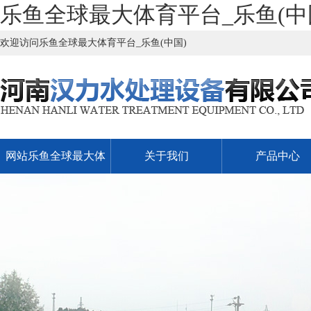
乐鱼全球最大体育平台_乐鱼(中
欢迎访问乐鱼全球最大体育平台_乐鱼(中国)
网站乐鱼全球最大体
关于我们
产品中心
育平台_乐鱼(中国)